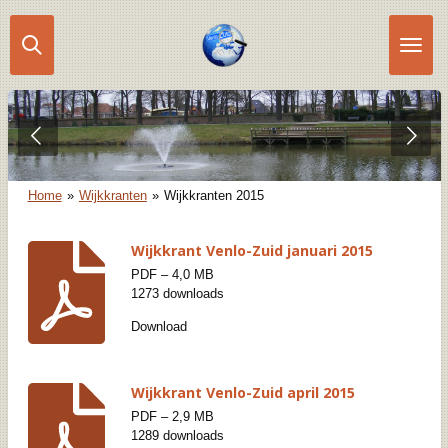
Ga
direct
naar
de
hoofdinhoud
Home
»
Wijkkranten
»
Wijkkranten 2015
Wijkkrant Venlo-Zuid januari 2015
PDF – 4,0 MB
1273 downloads
Download
Wijkkrant Venlo-Zuid april 2015
PDF – 2,9 MB
1289 downloads