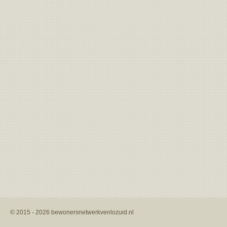
© 2015 - 2026 bewonersnetwerkvenlozuid.nl